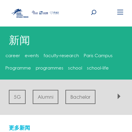
Skip
to
content
新闻
career
events
faculty-research
Paris Campus
Programme
programmes
school
school-life
5G
Alumni
Bachelor
Campus
更多新闻