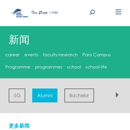
Skip
to
content
新闻
career
events
faculty-research
Paris Campus
Programme
programmes
school
school-life
5G
Alumni
Bachelor
Campus
更多新闻