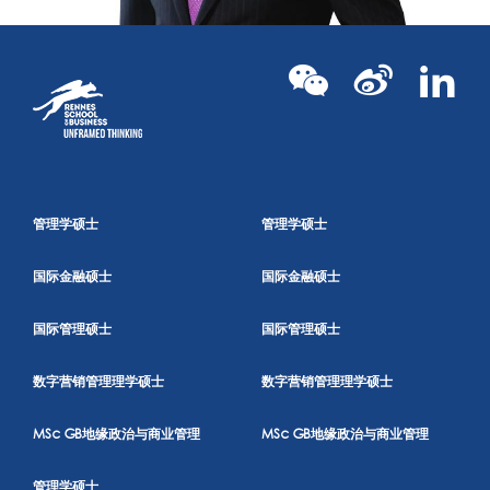
我校校友杨杰，于2019年3月加入中国移动公司
董事会，现为中国移动集团公司董事长、中国移
动通信有限公司董事、董事长。杨杰先生曾先后
担任山西省邮电管理局副局长、山西省电信公司
总经理、中国电信集团公司北京研究院副院长、
管理学硕士
中国电信集团北方电信事业部总经理、中国电信
管理学硕士
集团有限公司副总经理、总经理、董事长，以及
国际金融硕士
中国电信股份有限公司总裁兼首席运营官、董事
国际金融硕士
长兼首席执行官等职务。
国际管理硕士
国际管理硕士
学术背景：
数字营销管理理学硕士
数字营销管理理学硕士
1984年毕业于北京邮电大学无线电工程专业，
MSc GB地缘政治与商业管理
后获得挪威管理学院通信信息管理硕士学位，教
MSc GB地缘政治与商业管理
授级高级工程师。
管理学硕士